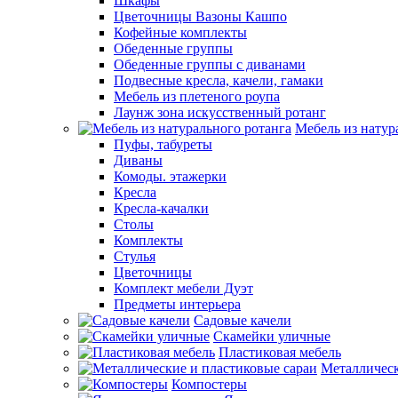
Шкафы
Цветочницы Вазоны Кашпо
Кофейные комплекты
Обеденные группы
Обеденные группы с диванами
Подвесные кресла, качели, гамаки
Мебель из плетеного роупа
Лаунж зона искусственный ротанг
Мебель из натур
Пуфы, табуреты
Диваны
Комоды. этажерки
Кресла
Кресла-качалки
Столы
Комплекты
Стулья
Цветочницы
Комплект мебели Дуэт
Предметы интерьера
Садовые качели
Скамейки уличные
Пластиковая мебель
Металлическ
Компостеры