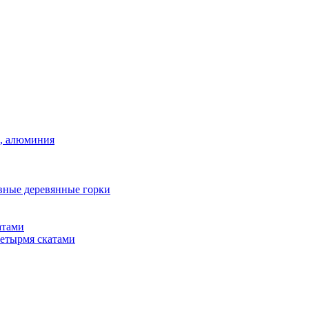
а, алюминия
вные деревянные горки
атами
четырмя скатами