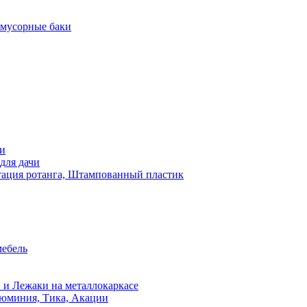
 мусорные баки
чи
для дачи
ация ротанга, Штампованный пластик
мебель
 и Лежаки на металлокаркасе
люминия, Тика, Акации