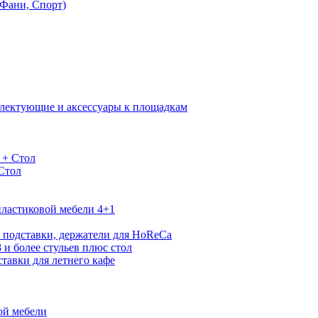
Фани, Спорт)
лектующие и аксессуары к площадкам
 + Стол
 Стол
ластиковой мебели 4+1
 подставки, держатели для HoReCa
 и более стульев плюс стол
тавки для летнего кафе
ой мебели