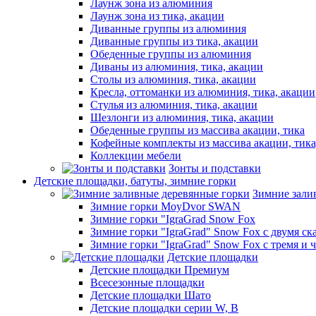
Лаунж зона из алюминия
Лаунж зона из тика, акации
Диванные группы из алюминия
Диванные группы из тика, акации
Обеденные группы из алюминия
Диваны из алюминия, тика, акации
Столы из алюминия, тика, акации
Кресла, оттоманки из алюминия, тика, акации
Стулья из алюминия, тика, акации
Шезлонги из алюминия, тика, акации
Обеденные группы из массива акации, тика
Кофейные комплекты из массива акации, тик
Коллекции мебели
Зонты и подставки
Детские площадки, батуты, зимние горки
Зимние зали
Зимние горки MoyDvor SWAN
Зимние горки "IgraGrad Snow Fox
Зимние горки "IgraGrad" Snow Fox с двумя ск
Зимние горки "IgraGrad" Snow Fox с тремя и 
Детские площадки
Детские площадки Премиум
Всесезонные площадки
Детские площадки Шато
Детские площадки серии W, В