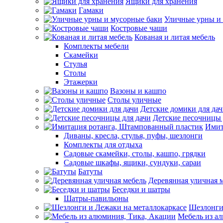
Ящики для хранения
Гамаки
Уличные урны и
Костровые чаши
Кованая и литая мебель
Комплекты мебели
Скамейки
Стулья
Столы
Этажерки
Вазоны и кашпо
Столы уличные
Детские домики для да
Детские песочницы 
Имит
Диваны, кресла, стулья, пуфы, шезлонги
Комплекты для отдыха
Садовые скамейки, столы, кашпо, грядки
Садовые шкафы, ящики, сундуки, сараи
Батуты
Деревянная уличная 
Беседки и шатры
Шатры-павильоны
Шезлонги
Мебель из а