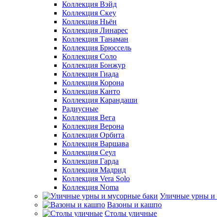
Коллекция Вэйд
Коллекция Скеу
Коллекция Ньён
Коллекция Линарес
Коллекция Танаман
Коллекция Брюссель
Коллекция Соло
Коллекция Бонжур
Коллекция Гиада
Коллекция Корона
Коллекция Канто
Коллекция Карандаши
Радиусные
Коллекция Вега
Коллекция Верона
Коллекция Орбита
Коллекция Варшава
Коллекция Сеул
Коллекция Гарда
Коллекция Мадрид
Коллекция Vera Solo
Коллекция Noma
Уличные урны и
Вазоны и кашпо
Столы уличные