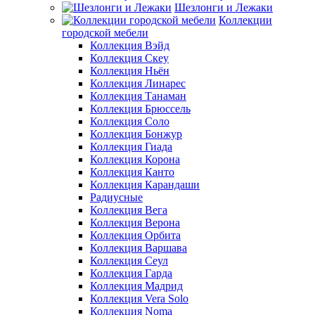
Шезлонги и Лежаки
Коллекции
городской мебели
Коллекция Вэйд
Коллекция Скеу
Коллекция Ньён
Коллекция Линарес
Коллекция Танаман
Коллекция Брюссель
Коллекция Соло
Коллекция Бонжур
Коллекция Гиада
Коллекция Корона
Коллекция Канто
Коллекция Карандаши
Радиусные
Коллекция Вега
Коллекция Верона
Коллекция Орбита
Коллекция Варшава
Коллекция Сеул
Коллекция Гарда
Коллекция Мадрид
Коллекция Vera Solo
Коллекция Noma