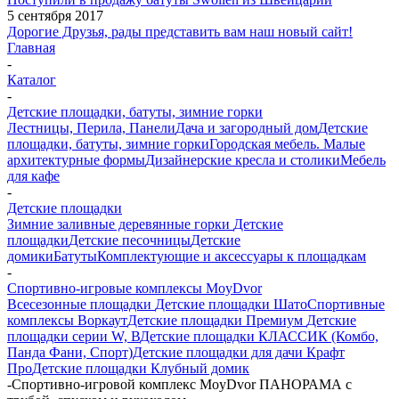
5 сентября 2017
Дорогие Друзья, рады представить вам наш новый сайт!
Главная
-
Каталог
-
Детские площадки, батуты, зимние горки
Лестницы, Перила, Панели
Дача и загородный дом
Детские
площадки, батуты, зимние горки
Городская мебель. Малые
архитектурные формы
Дизайнерские кресла и столики
Мебель
для кафе
-
Детские площадки
Зимние заливные деревянные горки
Детские
площадки
Детские песочницы
Детские
домики
Батуты
Комплектующие и аксессуары к площадкам
-
Спортивно-игровые комплексы MoyDvor
Всесезонные площадки
Детские площадки Шато
Спортивные
комплексы Воркаут
Детские площадки Премиум
Детские
площадки серии W, В
Детские площадки КЛАССИК (Комбо,
Панда Фани, Спорт)
Детские площадки для дачи Крафт
Про
Детские площадки Клубный домик
-
Спортивно-игровой комплекс MoyDvor ПАНОРАМА с