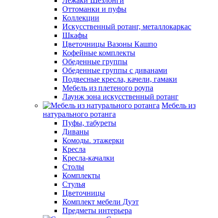
Лежаки Шезлонги
Оттоманки и пуфы
Коллекции
Искусственный ротанг, металлокаркас
Шкафы
Цветочницы Вазоны Кашпо
Кофейные комплекты
Обеденные группы
Обеденные группы с диванами
Подвесные кресла, качели, гамаки
Мебель из плетеного роупа
Лаунж зона искусственный ротанг
Мебель из
натурального ротанга
Пуфы, табуреты
Диваны
Комоды. этажерки
Кресла
Кресла-качалки
Столы
Комплекты
Стулья
Цветочницы
Комплект мебели Дуэт
Предметы интерьера