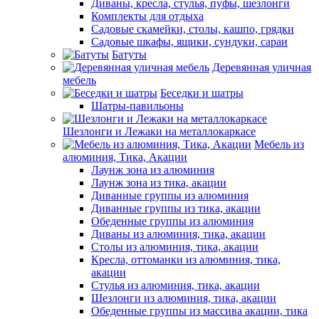
Диваны, кресла, стулья, пуфы, шезлонги
Комплекты для отдыха
Садовые скамейки, столы, кашпо, грядки
Садовые шкафы, ящики, сундуки, сараи
Батуты
Деревянная уличная
мебель
Беседки и шатры
Шатры-павильоны
Шезлонги и Лежаки на металлокаркасе
Мебель из
алюминия, Тика, Акации
Лаунж зона из алюминия
Лаунж зона из тика, акации
Диванные группы из алюминия
Диванные группы из тика, акации
Обеденные группы из алюминия
Диваны из алюминия, тика, акации
Столы из алюминия, тика, акации
Кресла, оттоманки из алюминия, тика,
акации
Стулья из алюминия, тика, акации
Шезлонги из алюминия, тика, акации
Обеденные группы из массива акации, тика