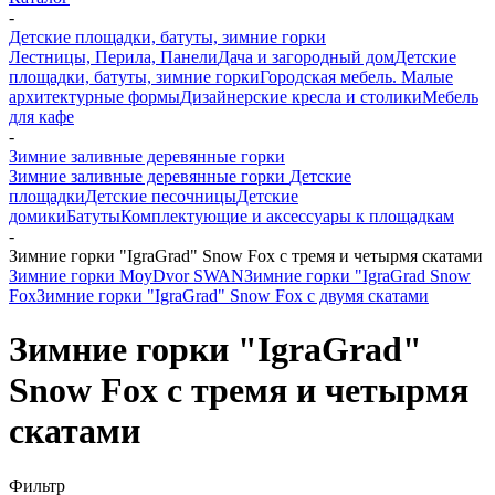
-
Детские площадки, батуты, зимние горки
Лестницы, Перила, Панели
Дача и загородный дом
Детские
площадки, батуты, зимние горки
Городская мебель. Малые
архитектурные формы
Дизайнерские кресла и столики
Мебель
для кафе
-
Зимние заливные деревянные горки
Зимние заливные деревянные горки
Детские
площадки
Детские песочницы
Детские
домики
Батуты
Комплектующие и аксессуары к площадкам
-
Зимние горки "IgraGrad" Snow Fox с тремя и четырмя скатами
Зимние горки MoyDvor SWAN
Зимние горки "IgraGrad Snow
Fox
Зимние горки "IgraGrad" Snow Fox с двумя скатами
Зимние горки "IgraGrad"
Snow Fox с тремя и четырмя
скатами
Фильтр