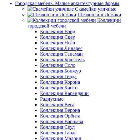
Городская мебель. Малые архитектурные формы
Скамейки уличные
Шезлонги и Лежаки
Коллекции
городской мебели
Коллекция Вэйд
Коллекция Скеу
Коллекция Ньён
Коллекция Линарес
Коллекция Танаман
Коллекция Брюссель
Коллекция Соло
Коллекция Бонжур
Коллекция Гиада
Коллекция Корона
Коллекция Канто
Коллекция Карандаши
Радиусные
Коллекция Вега
Коллекция Верона
Коллекция Орбита
Коллекция Варшава
Коллекция Сеул
Коллекция Гарда
Коллекция Мадрид