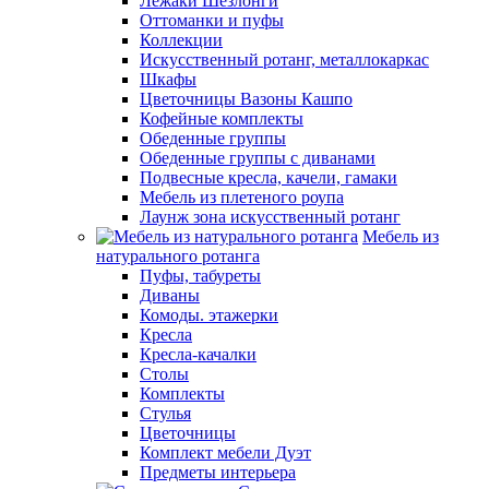
Лежаки Шезлонги
Оттоманки и пуфы
Коллекции
Искусственный ротанг, металлокаркас
Шкафы
Цветочницы Вазоны Кашпо
Кофейные комплекты
Обеденные группы
Обеденные группы с диванами
Подвесные кресла, качели, гамаки
Мебель из плетеного роупа
Лаунж зона искусственный ротанг
Мебель из
натурального ротанга
Пуфы, табуреты
Диваны
Комоды. этажерки
Кресла
Кресла-качалки
Столы
Комплекты
Стулья
Цветочницы
Комплект мебели Дуэт
Предметы интерьера