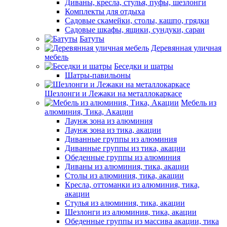
Диваны, кресла, стулья, пуфы, шезлонги
Комплекты для отдыха
Садовые скамейки, столы, кашпо, грядки
Садовые шкафы, ящики, сундуки, сараи
Батуты
Деревянная уличная
мебель
Беседки и шатры
Шатры-павильоны
Шезлонги и Лежаки на металлокаркасе
Мебель из
алюминия, Тика, Акации
Лаунж зона из алюминия
Лаунж зона из тика, акации
Диванные группы из алюминия
Диванные группы из тика, акации
Обеденные группы из алюминия
Диваны из алюминия, тика, акации
Столы из алюминия, тика, акации
Кресла, оттоманки из алюминия, тика,
акации
Стулья из алюминия, тика, акации
Шезлонги из алюминия, тика, акации
Обеденные группы из массива акации, тика