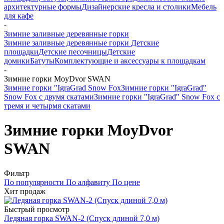
архитектурные формы
Дизайнерские кресла и столики
Мебель
для кафе
-
Зимние заливные деревянные горки
Зимние заливные деревянные горки
Детские
площадки
Детские песочницы
Детские
домики
Батуты
Комплектующие и аксессуары к площадкам
-
Зимние горки MoyDvor SWAN
Зимние горки "IgraGrad Snow Fox
Зимние горки "IgraGrad"
Snow Fox с двумя скатами
Зимние горки "IgraGrad" Snow Fox с
тремя и четырмя скатами
Зимние горки MoyDvor
SWAN
Фильтр
По популярности
По алфавиту
По цене
Хит продаж
Быстрый просмотр
Ледяная горка SWAN-2 (Спуск длиной 7,0 м)