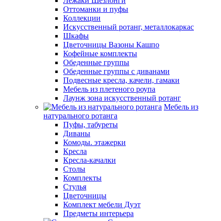
Лежаки Шезлонги
Оттоманки и пуфы
Коллекции
Искусственный ротанг, металлокаркас
Шкафы
Цветочницы Вазоны Кашпо
Кофейные комплекты
Обеденные группы
Обеденные группы с диванами
Подвесные кресла, качели, гамаки
Мебель из плетеного роупа
Лаунж зона искусственный ротанг
Мебель из
натурального ротанга
Пуфы, табуреты
Диваны
Комоды. этажерки
Кресла
Кресла-качалки
Столы
Комплекты
Стулья
Цветочницы
Комплект мебели Дуэт
Предметы интерьера