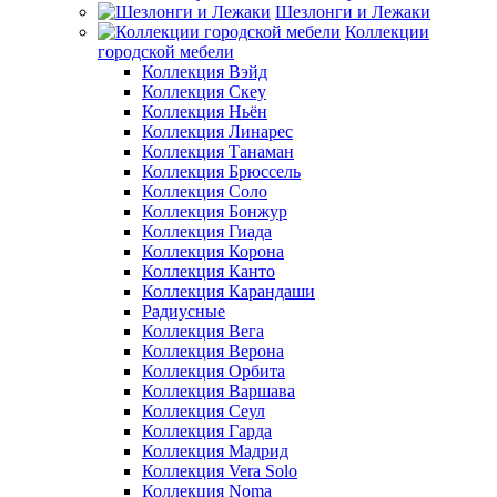
Шезлонги и Лежаки
Коллекции
городской мебели
Коллекция Вэйд
Коллекция Скеу
Коллекция Ньён
Коллекция Линарес
Коллекция Танаман
Коллекция Брюссель
Коллекция Соло
Коллекция Бонжур
Коллекция Гиада
Коллекция Корона
Коллекция Канто
Коллекция Карандаши
Радиусные
Коллекция Вега
Коллекция Верона
Коллекция Орбита
Коллекция Варшава
Коллекция Сеул
Коллекция Гарда
Коллекция Мадрид
Коллекция Vera Solo
Коллекция Noma