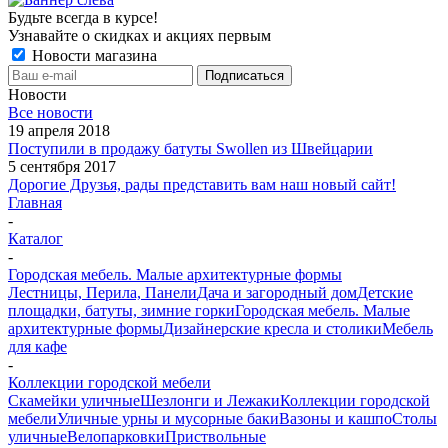
Будьте всегда в курсе!
Узнавайте о скидках и акциях первым
Новости магазина
Новости
Все новости
19 апреля 2018
Поступили в продажу батуты Swollen из Швейцарии
5 сентября 2017
Дорогие Друзья, рады представить вам наш новый сайт!
Главная
-
Каталог
-
Городская мебель. Малые архитектурные формы
Лестницы, Перила, Панели
Дача и загородный дом
Детские
площадки, батуты, зимние горки
Городская мебель. Малые
архитектурные формы
Дизайнерские кресла и столики
Мебель
для кафе
-
Коллекции городской мебели
Скамейки уличные
Шезлонги и Лежаки
Коллекции городской
мебели
Уличные урны и мусорные баки
Вазоны и кашпо
Столы
уличные
Велопарковки
Приствольные