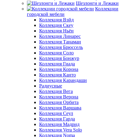
Шезлонги и Лежаки
Коллекции
городской мебели
Коллекция Вэйд
Коллекция Скеу
Коллекция Ньён
Коллекция Линарес
Коллекция Танаман
Коллекция Брюссель
Коллекция Соло
Коллекция Бонжур
Коллекция Гиада
Коллекция Корона
Коллекция Канто
Коллекция Карандаши
Радиусные
Коллекция Вега
Коллекция Верона
Коллекция Орбита
Коллекция Варшава
Коллекция Сеул
Коллекция Гарда
Коллекция Мадрид
Коллекция Vera Solo
Коллекция Noma