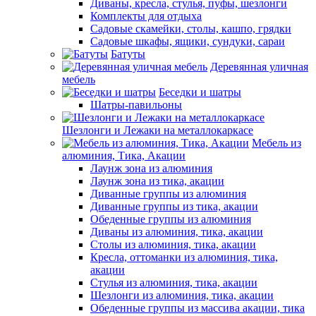
Диваны, кресла, стулья, пуфы, шезлонги
Комплекты для отдыха
Садовые скамейки, столы, кашпо, грядки
Садовые шкафы, ящики, сундуки, сараи
Батуты
Деревянная уличная
мебель
Беседки и шатры
Шатры-павильоны
Шезлонги и Лежаки на металлокаркасе
Мебель из
алюминия, Тика, Акации
Лаунж зона из алюминия
Лаунж зона из тика, акации
Диванные группы из алюминия
Диванные группы из тика, акации
Обеденные группы из алюминия
Диваны из алюминия, тика, акации
Столы из алюминия, тика, акации
Кресла, оттоманки из алюминия, тика,
акации
Стулья из алюминия, тика, акации
Шезлонги из алюминия, тика, акации
Обеденные группы из массива акации, тика