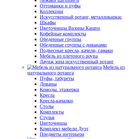
Лежаки Шезлонги
Оттоманки и пуфы
Коллекции
Искусственный ротанг, металлокаркас
Шкафы
Цветочницы Вазоны Кашпо
Кофейные комплекты
Обеденные группы
Обеденные группы с диванами
Подвесные кресла, качели, гамаки
Мебель из плетеного роупа
Лаунж зона искусственный ротанг
Мебель из
натурального ротанга
Пуфы, табуреты
Диваны
Комоды. этажерки
Кресла
Кресла-качалки
Столы
Комплекты
Стулья
Цветочницы
Комплект мебели Дуэт
Предметы интерьера