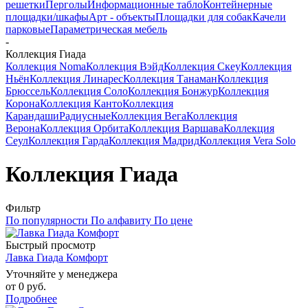
решетки
Перголы
Информационные табло
Контейнерные
площадки/шкафы
Арт - объекты
Площадки для собак
Качели
парковые
Параметрическая мебель
-
Коллекция Гиада
Коллекция Noma
Коллекция Вэйд
Коллекция Скеу
Коллекция
Ньён
Коллекция Линарес
Коллекция Танаман
Коллекция
Брюссель
Коллекция Соло
Коллекция Бонжур
Коллекция
Корона
Коллекция Канто
Коллекция
Карандаши
Радиусные
Коллекция Вега
Коллекция
Верона
Коллекция Орбита
Коллекция Варшава
Коллекция
Сеул
Коллекция Гарда
Коллекция Мадрид
Коллекция Vera Solo
Коллекция Гиада
Фильтр
По популярности
По алфавиту
По цене
Быстрый просмотр
Лавка Гиада Комфорт
Уточняйте у менеджера
от
0 руб.
Подробнее