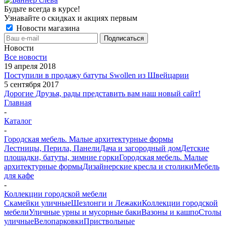
Будьте всегда в курсе!
Узнавайте о скидках и акциях первым
Новости магазина
Новости
Все новости
19 апреля 2018
Поступили в продажу батуты Swollen из Швейцарии
5 сентября 2017
Дорогие Друзья, рады представить вам наш новый сайт!
Главная
-
Каталог
-
Городская мебель. Малые архитектурные формы
Лестницы, Перила, Панели
Дача и загородный дом
Детские
площадки, батуты, зимние горки
Городская мебель. Малые
архитектурные формы
Дизайнерские кресла и столики
Мебель
для кафе
-
Коллекции городской мебели
Скамейки уличные
Шезлонги и Лежаки
Коллекции городской
мебели
Уличные урны и мусорные баки
Вазоны и кашпо
Столы
уличные
Велопарковки
Приствольные