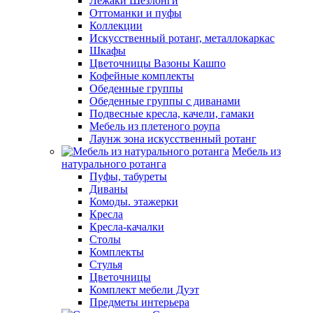
Лежаки Шезлонги
Оттоманки и пуфы
Коллекции
Искусственный ротанг, металлокаркас
Шкафы
Цветочницы Вазоны Кашпо
Кофейные комплекты
Обеденные группы
Обеденные группы с диванами
Подвесные кресла, качели, гамаки
Мебель из плетеного роупа
Лаунж зона искусственный ротанг
Мебель из
натурального ротанга
Пуфы, табуреты
Диваны
Комоды. этажерки
Кресла
Кресла-качалки
Столы
Комплекты
Стулья
Цветочницы
Комплект мебели Дуэт
Предметы интерьера