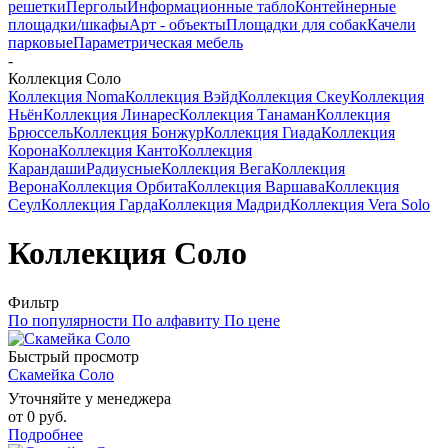
решетки
Перголы
Информационные табло
Контейнерные
площадки/шкафы
Арт - объекты
Площадки для собак
Качели
парковые
Параметрическая мебель
-
Коллекция Соло
Коллекция Noma
Коллекция Вэйд
Коллекция Скеу
Коллекция
Ньён
Коллекция Линарес
Коллекция Танаман
Коллекция
Брюссель
Коллекция Бонжур
Коллекция Гиада
Коллекция
Корона
Коллекция Канто
Коллекция
Карандаши
Радиусные
Коллекция Вега
Коллекция
Верона
Коллекция Орбита
Коллекция Варшава
Коллекция
Сеул
Коллекция Гарда
Коллекция Мадрид
Коллекция Vera Solo
Коллекция Соло
Фильтр
По популярности
По алфавиту
По цене
Быстрый просмотр
Скамейка Соло
Уточняйте у менеджера
от
0 руб.
Подробнее