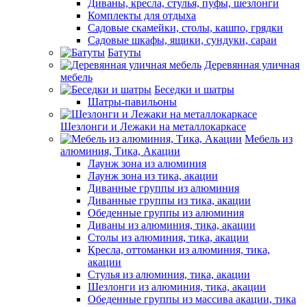
Диваны, кресла, стулья, пуфы, шезлонги
Комплекты для отдыха
Садовые скамейки, столы, кашпо, грядки
Садовые шкафы, ящики, сундуки, сараи
Батуты
Деревянная уличная
мебель
Беседки и шатры
Шатры-павильоны
Шезлонги и Лежаки на металлокаркасе
Мебель из
алюминия, Тика, Акации
Лаунж зона из алюминия
Лаунж зона из тика, акации
Диванные группы из алюминия
Диванные группы из тика, акации
Обеденные группы из алюминия
Диваны из алюминия, тика, акации
Столы из алюминия, тика, акации
Кресла, оттоманки из алюминия, тика,
акации
Стулья из алюминия, тика, акации
Шезлонги из алюминия, тика, акации
Обеденные группы из массива акации, тика