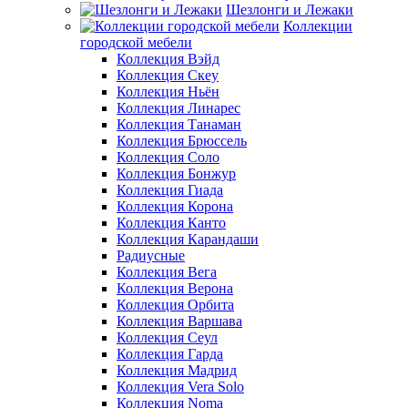
Шезлонги и Лежаки
Коллекции
городской мебели
Коллекция Вэйд
Коллекция Скеу
Коллекция Ньён
Коллекция Линарес
Коллекция Танаман
Коллекция Брюссель
Коллекция Соло
Коллекция Бонжур
Коллекция Гиада
Коллекция Корона
Коллекция Канто
Коллекция Карандаши
Радиусные
Коллекция Вега
Коллекция Верона
Коллекция Орбита
Коллекция Варшава
Коллекция Сеул
Коллекция Гарда
Коллекция Мадрид
Коллекция Vera Solo
Коллекция Noma