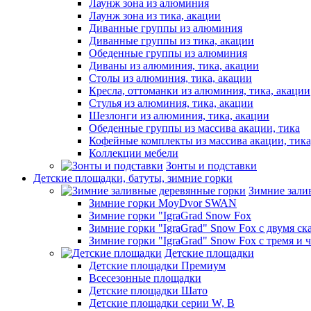
Лаунж зона из алюминия
Лаунж зона из тика, акации
Диванные группы из алюминия
Диванные группы из тика, акации
Обеденные группы из алюминия
Диваны из алюминия, тика, акации
Столы из алюминия, тика, акации
Кресла, оттоманки из алюминия, тика, акации
Стулья из алюминия, тика, акации
Шезлонги из алюминия, тика, акации
Обеденные группы из массива акации, тика
Кофейные комплекты из массива акации, тик
Коллекции мебели
Зонты и подставки
Детские площадки, батуты, зимние горки
Зимние зали
Зимние горки MoyDvor SWAN
Зимние горки "IgraGrad Snow Fox
Зимние горки "IgraGrad" Snow Fox с двумя ск
Зимние горки "IgraGrad" Snow Fox с тремя и 
Детские площадки
Детские площадки Премиум
Всесезонные площадки
Детские площадки Шато
Детские площадки серии W, В