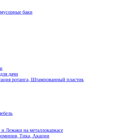
 мусорные баки
чи
для дачи
ация ротанга, Штампованный пластик
мебель
 и Лежаки на металлокаркасе
люминия, Тика, Акации