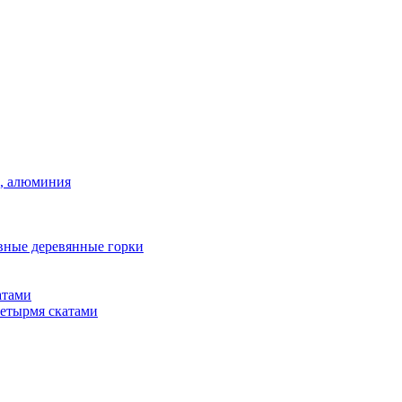
а, алюминия
вные деревянные горки
атами
четырмя скатами