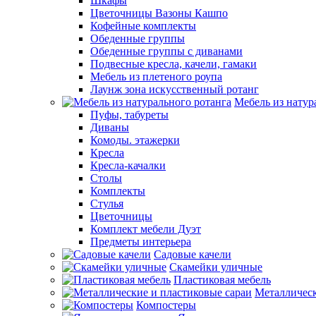
Шкафы
Цветочницы Вазоны Кашпо
Кофейные комплекты
Обеденные группы
Обеденные группы с диванами
Подвесные кресла, качели, гамаки
Мебель из плетеного роупа
Лаунж зона искусственный ротанг
Мебель из натур
Пуфы, табуреты
Диваны
Комоды. этажерки
Кресла
Кресла-качалки
Столы
Комплекты
Стулья
Цветочницы
Комплект мебели Дуэт
Предметы интерьера
Садовые качели
Скамейки уличные
Пластиковая мебель
Металлическ
Компостеры