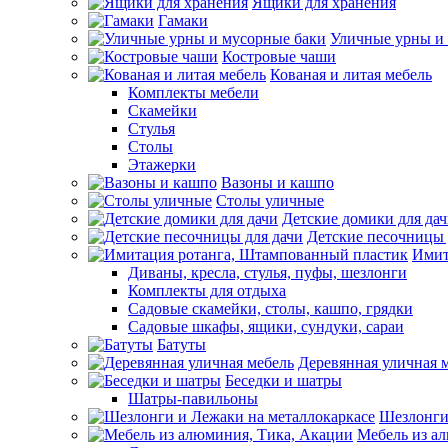
Ящики для хранения
Гамаки
Уличные урны и
Костровые чаши
Кованая и литая мебель
Комплекты мебели
Скамейки
Стулья
Столы
Этажерки
Вазоны и кашпо
Столы уличные
Детские домики для да
Детские песочницы 
Имит
Диваны, кресла, стулья, пуфы, шезлонги
Комплекты для отдыха
Садовые скамейки, столы, кашпо, грядки
Садовые шкафы, ящики, сундуки, сараи
Батуты
Деревянная уличная 
Беседки и шатры
Шатры-павильоны
Шезлонги
Мебель из а