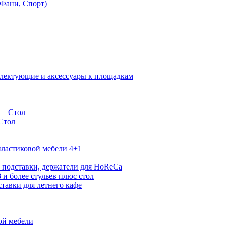
Фани, Спорт)
лектующие и аксессуары к площадкам
 + Стол
 Стол
ластиковой мебели 4+1
 подставки, держатели для HoReCa
 и более стульев плюс стол
тавки для летнего кафе
ой мебели