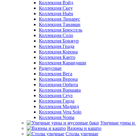
Коллекция Вэйд
Коллекция Скеу
Коллекция Ньён
Коллекция Линарес
Коллекция Танаман
Коллекция Брюссель
Коллекция Соло
Коллекция Бонжур
Коллекция Гиада
Коллекция Корона
Коллекция Канто
Коллекция Карандаши
Радиусные
Коллекция Вега
Коллекция Верона
Коллекция Орбита
Коллекция Варшава
Коллекция Сеул
Коллекция Гарда
Коллекция Мадрид
Коллекция Vera Solo
Коллекция Noma
Уличные урны и
Вазоны и кашпо
Столы уличные