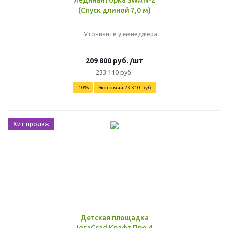
Ледяная горка SWAN-2
(Спуск длиной 7,0 м)
Уточняйте у менеджера
209 800
руб.
/шт
233 110
руб.
-
10
%
Экономия
23 310
руб.
Хит продаж
Детская площадка