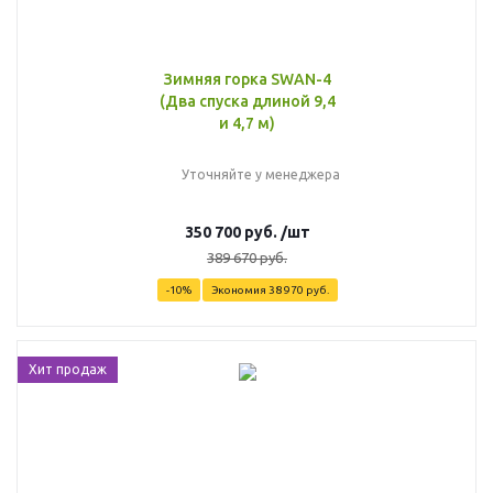
Зимняя горка SWAN-4
(Два спуска длиной 9,4
и 4,7 м)
Уточняйте у менеджера
350 700
руб.
/шт
389 670
руб.
-
10
%
Экономия
38 970
руб.
Хит продаж