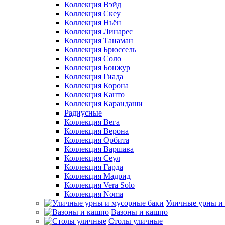
Коллекция Вэйд
Коллекция Скеу
Коллекция Ньён
Коллекция Линарес
Коллекция Танаман
Коллекция Брюссель
Коллекция Соло
Коллекция Бонжур
Коллекция Гиада
Коллекция Корона
Коллекция Канто
Коллекция Карандаши
Радиусные
Коллекция Вега
Коллекция Верона
Коллекция Орбита
Коллекция Варшава
Коллекция Сеул
Коллекция Гарда
Коллекция Мадрид
Коллекция Vera Solo
Коллекция Noma
Уличные урны и
Вазоны и кашпо
Столы уличные