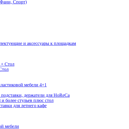
Фани, Спорт)
лектующие и аксессуары к площадкам
 + Стол
 Стол
ластиковой мебели 4+1
 подставки, держатели для HoReCa
 и более стульев плюс стол
тавки для летнего кафе
ой мебели