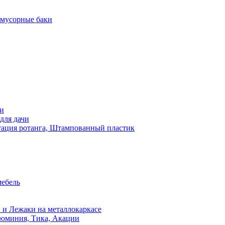
 мусорные баки
чи
для дачи
ация ротанга, Штампованный пластик
мебель
 и Лежаки на металлокаркасе
люминия, Тика, Акации