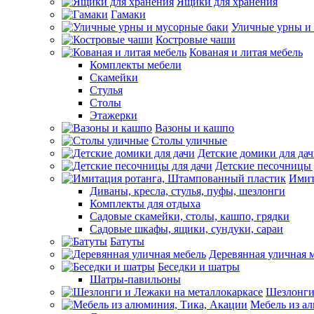
Ящики для хранения
Гамаки
Уличные урны и
Костровые чаши
Кованая и литая мебель
Комплекты мебели
Скамейки
Стулья
Столы
Этажерки
Вазоны и кашпо
Столы уличные
Детские домики для да
Детские песочницы 
Имит
Диваны, кресла, стулья, пуфы, шезлонги
Комплекты для отдыха
Садовые скамейки, столы, кашпо, грядки
Садовые шкафы, ящики, сундуки, сараи
Батуты
Деревянная уличная 
Беседки и шатры
Шатры-павильоны
Шезлонги
Мебель из а