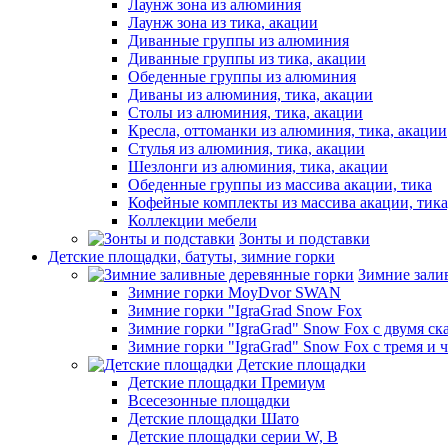
Лаунж зона из алюминия
Лаунж зона из тика, акации
Диванные группы из алюминия
Диванные группы из тика, акации
Обеденные группы из алюминия
Диваны из алюминия, тика, акации
Столы из алюминия, тика, акации
Кресла, оттоманки из алюминия, тика, акации
Стулья из алюминия, тика, акации
Шезлонги из алюминия, тика, акации
Обеденные группы из массива акации, тика
Кофейные комплекты из массива акации, тик
Коллекции мебели
Зонты и подставки
Детские площадки, батуты, зимние горки
Зимние зали
Зимние горки MoyDvor SWAN
Зимние горки "IgraGrad Snow Fox
Зимние горки "IgraGrad" Snow Fox с двумя ск
Зимние горки "IgraGrad" Snow Fox с тремя и 
Детские площадки
Детские площадки Премиум
Всесезонные площадки
Детские площадки Шато
Детские площадки серии W, В