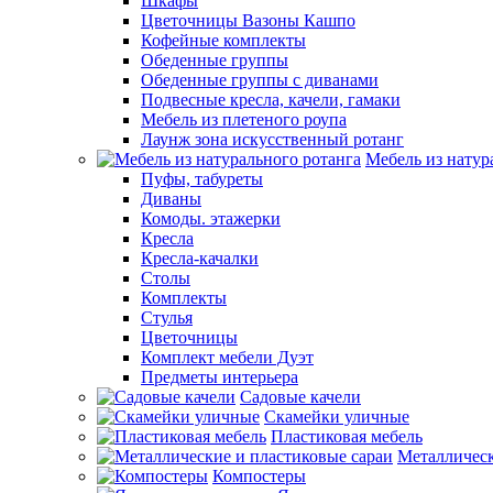
Шкафы
Цветочницы Вазоны Кашпо
Кофейные комплекты
Обеденные группы
Обеденные группы с диванами
Подвесные кресла, качели, гамаки
Мебель из плетеного роупа
Лаунж зона искусственный ротанг
Мебель из натур
Пуфы, табуреты
Диваны
Комоды. этажерки
Кресла
Кресла-качалки
Столы
Комплекты
Стулья
Цветочницы
Комплект мебели Дуэт
Предметы интерьера
Садовые качели
Скамейки уличные
Пластиковая мебель
Металлическ
Компостеры