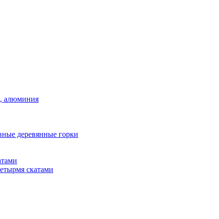
а, алюминия
вные деревянные горки
атами
четырмя скатами